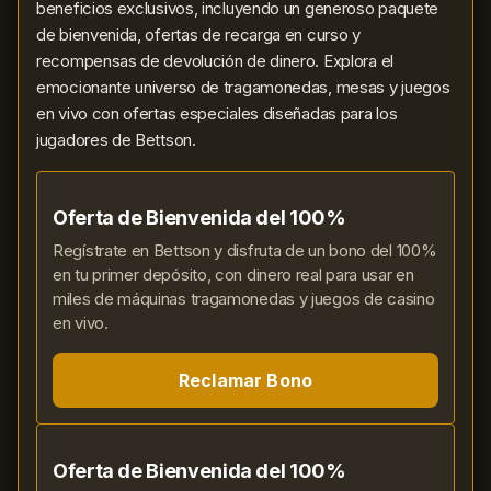
beneficios exclusivos, incluyendo un generoso paquete
de bienvenida, ofertas de recarga en curso y
recompensas de devolución de dinero. Explora el
emocionante universo de tragamonedas, mesas y juegos
en vivo con ofertas especiales diseñadas para los
jugadores de Bettson.
Oferta de Bienvenida del 100%
Regístrate en Bettson y disfruta de un bono del 100%
en tu primer depósito, con dinero real para usar en
miles de máquinas tragamonedas y juegos de casino
en vivo.
Reclamar Bono
Oferta de Bienvenida del 100%