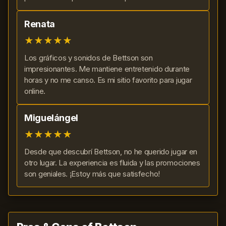
Renata
★
★
★
★
★
Los gráficos y sonidos de Bettson son
impresionantes. Me mantiene entretenido durante
horas y no me canso. Es mi sitio favorito para jugar
online.
Miguelángel
★
★
★
★
★
Desde que descubrí Bettson, no he querido jugar en
otro lugar. La experiencia es fluida y las promociones
son geniales. ¡Estoy más que satisfecho!