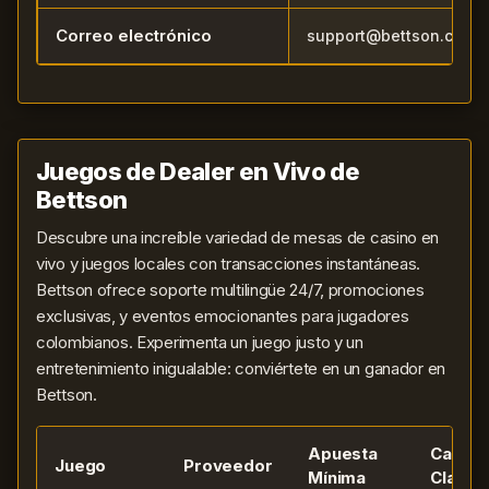
Correo electrónico
support@bettson.com
Juegos de Dealer en Vivo de
Bettson
Descubre una increíble variedad de mesas de casino en
vivo y juegos locales con transacciones instantáneas.
Bettson ofrece soporte multilingüe 24/7, promociones
exclusivas, y eventos emocionantes para jugadores
colombianos. Experimenta un juego justo y un
entretenimiento inigualable: conviértete en un ganador en
Bettson.
Apuesta
Caracte
Juego
Proveedor
Mínima
Clave