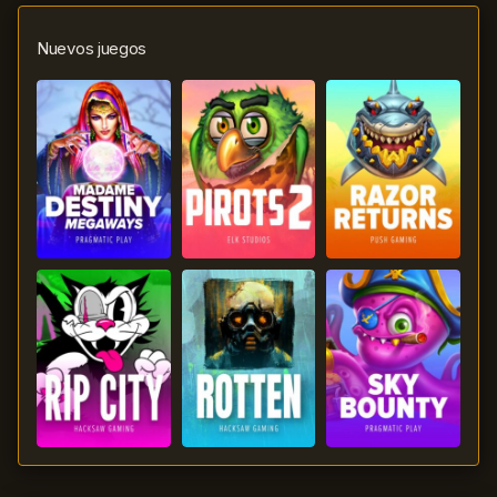
Nuevos juegos